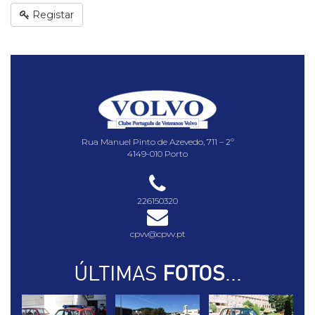
Registar
Rua Manuel Pinto de Azevedo, 711 – 2º
4149-010 Porto
226150320
cpvv@cpvv.pt
ÚLTIMAS
FOTOS
...